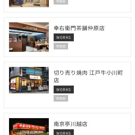
飲食店
幸右衛門茶舗仲原店
WORKS
飲食店
切り売り焼肉 江戸牛小川町
店
WORKS
飲食店
南京亭川越店
WORKS